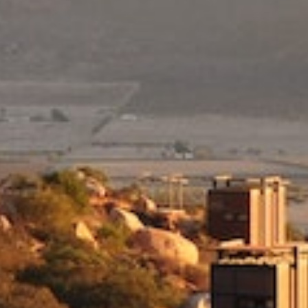
About
Us