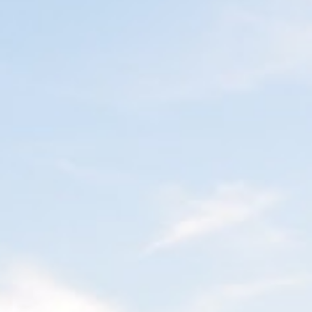
on
Rare Château Lyon
 Célestins 7
Villeurbanne Suite Jacobins 9
pers
9 ADULTS