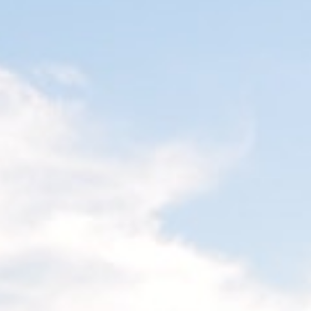
Perle unique Château Lyon
Château secret Ly
Villeurbanne Suite Bellecour 6
Villeurbanne Suite
pers
pers
6 ADULTS
7 ADULTS