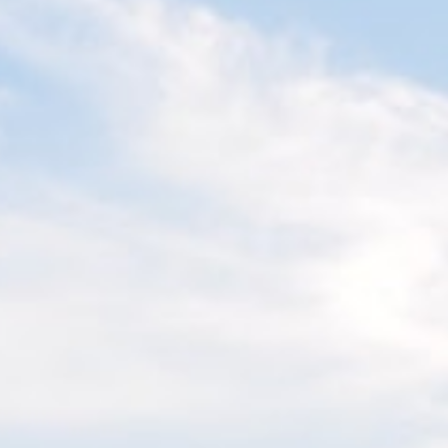
Accueil
Histoire du château
Location séjours
Location évènements
Contact