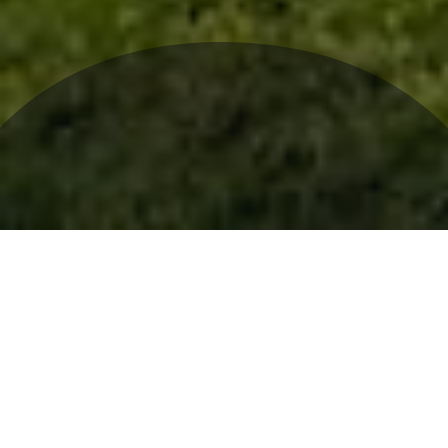
Check-in
Check-out
Guests
1
Search