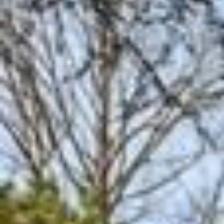
Accueil
Histoire du château
Location séjours
Location évènements
Contact