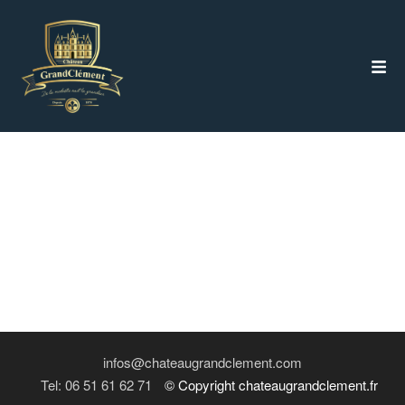
Checkout
Accueil
Histoire du château
Location séjours
infos@chateaugrandclement.com
Location évènements
Tel: 06 51 61 62 71
© Copyright chateaugrandclement.fr